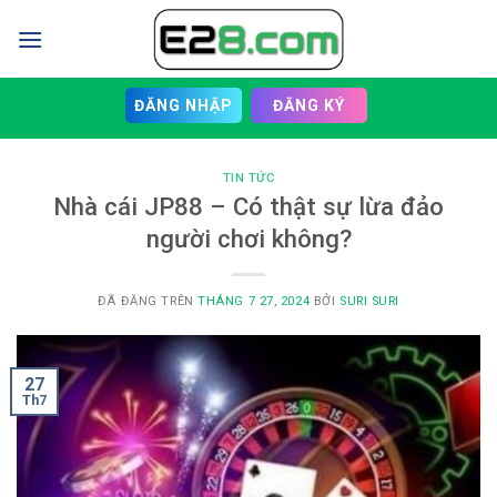
ĐĂNG NHẬP
ĐĂNG KÝ
TIN TỨC
Nhà cái JP88 – Có thật sự lừa đảo
người chơi không?
ĐÃ ĐĂNG TRÊN
THÁNG 7 27, 2024
BỞI
SURI SURI
27
Th7