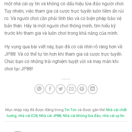
một nhà cái uy tín và không có dấu hiệu lừa đảo người chơi.
Tuy nhiên, việc tham gia cá cược trực tuyến luôn tiềm ẩn rủi
ro. Và người chơi cần phải tỉnh táo và có biện pháp bảo vệ
bản thân. Hãy là một người chơi thông minh, tìm hiểu kỹ
trước khi tham gia và luôn chơi trong khả năng của mình.
Hy vọng qua bài viết này, bạn đã có cái nhìn rõ ràng hơn về
JP88. Và có thể tự tin hơn khi tham gia cá cược trực tuyến.
Chúc bạn có những trải nghiệm tuyệt vời và may mắn khi
chơi tại JP88!
Mục nhập này đã được đăng trong
Tin Tức
và được gắn thẻ
Nhà cái chất
lượng
,
nhà cái E28
,
Nhà cái JP88
,
Nhà cái không lừa đảo
,
nhà cái uy tín
.