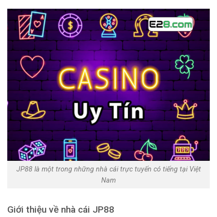
JP88 là một trong những nhà cái trực tuyến có tiếng tại Việt
Nam
Giới thiệu về nhà cái JP88