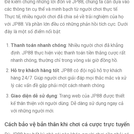
Để kiểm chứng những lời đồn về JP88, chúng ta cần dựa vào
các thông tin cụ thể và minh bạch từ người chơi thực tế.
Thực tế, nhiều người chơi đã chia sẻ về trải nghiệm của họ
với JP88. Và phần lớn đều có những phản hồi tích cực. Dưới
đây là một số điểm nổi bật:
Thanh toán nhanh chóng
: Nhiều người chơi đã khẳng
định. JP88 thực hiện việc thanh toán tiền thắng cược rất
nhanh chóng, thường chỉ trong vòng vài giờ đồng hồ.
Hỗ trợ khách hàng tốt
: JP88 có đội ngũ hỗ trợ khách
hàng 24/7. Giúp người chơi giải đáp mọi thắc mắc và xử
lý các vấn đề gặp phải một cách nhanh chóng.
Giao diện dễ sử dụng
: Trang web của JP88 được thiết
kế thân thiện với người dùng. Dễ dàng sử dụng ngay cả
với những người mới.
Cách bảo vệ bản thân khi chơi cá cược trực tuyến