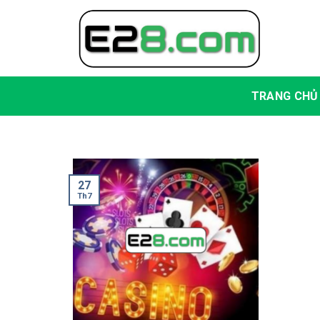
TRANG CHỦ
27
Th7