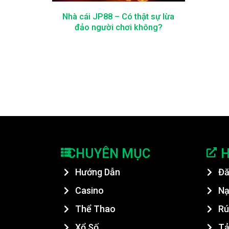
Nhà cái JP88 – Có thật sự lừa
đảo người chơi không?
CHUYÊN MỤC
Hướng Dẫn
Đă
Casino
Nạ
Thể Thao
Rú
Xổ Số
Tả