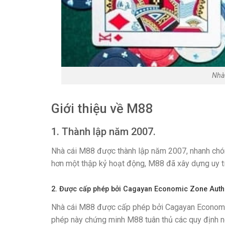
Nhà
Giới thiệu về M88
1. Thành lập năm 2007.
Nhà cái M88 được thành lập năm 2007, nhanh chón
hơn một thập kỷ hoạt động, M88 đã xây dựng uy tín 
2. Được cấp phép bởi Cagayan Economic Zone Autho
Nhà cái M88 được cấp phép bởi Cagayan Economic
phép này chứng minh M88 tuân thủ các quy định ng