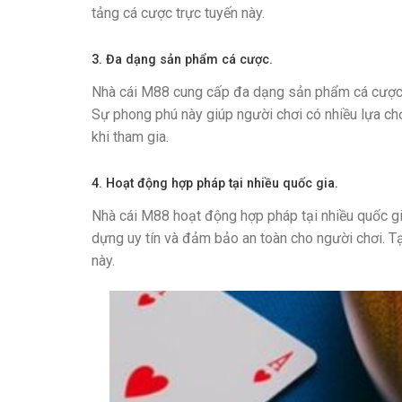
tảng cá cược trực tuyến này.
3. Đa dạng sản phẩm cá cược.
Nhà cái M88 cung cấp đa dạng sản phẩm cá cược, ba
Sự phong phú này giúp người chơi có nhiều lựa chọ
khi tham gia.
4. Hoạt động hợp pháp tại nhiều quốc gia.
Nhà cái M88 hoạt động hợp pháp tại nhiều quốc gi
dựng uy tín và đảm bảo an toàn cho người chơi. Tạ
này.