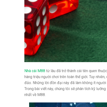
Nhà cái M88
từ lâu đã trở thành cái tên quen thuộ
hàng triệu người chơi trên toàn thế giới. Tuy nhiên
đảo. Những lời đồn đại này đã làm không ít người
Trong bài viết này, chúng tôi sẽ phân tích kỹ lưỡng
nhất về M88.