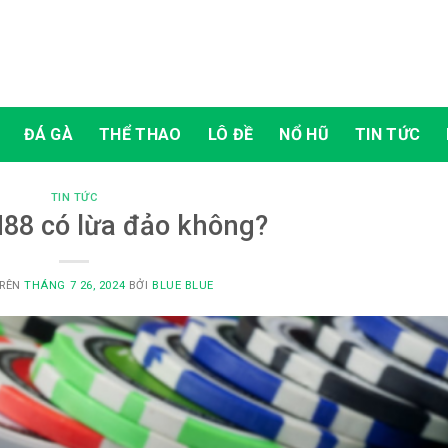
ĐÁ GÀ
THỂ THAO
LÔ ĐỀ
NỔ HŨ
TIN TỨC
TIN TỨC
M88 có lừa đảo không?
TRÊN
THÁNG 7 26, 2024
BỞI
BLUE BLUE