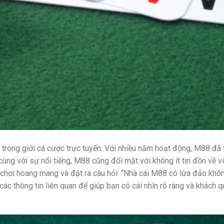
c trong giới cá cược trực tuyến. Với nhiều năm hoạt động, M88 đã 
, cùng với sự nổi tiếng, M88 cũng đối mặt với không ít tin đồn về v
 chơi hoang mang và đặt ra câu hỏi: “Nhà cái M88 có lừa đảo khôn
 các thông tin liên quan để giúp bạn có cái nhìn rõ ràng và khách 