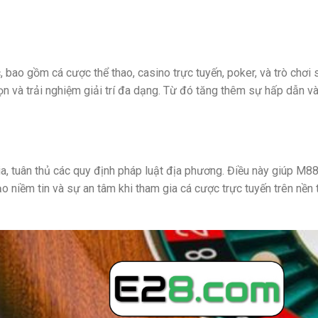
o gồm cá cược thể thao, casino trực tuyến, poker, và trò chơi s
n và trải nghiệm giải trí đa dạng. Từ đó tăng thêm sự hấp dẫn và
a, tuân thủ các quy định pháp luật địa phương. Điều này giúp M8
o niềm tin và sự an tâm khi tham gia cá cược trực tuyến trên nền