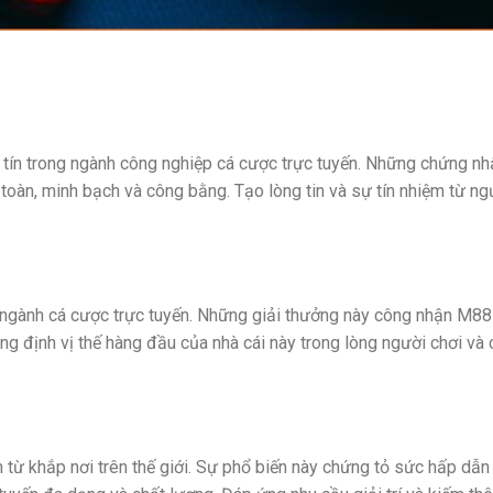
tín trong ngành công nghiệp cá cược trực tuyến. Những chứng nh
toàn, minh bạch và công bằng. Tạo lòng tin và sự tín nhiệm từ ng
g ngành cá cược trực tuyến. Những giải thưởng này công nhận M88
ẳng định vị thế hàng đầu của nhà cái này trong lòng người chơi và
 từ khắp nơi trên thế giới. Sự phổ biến này chứng tỏ sức hấp dẫn