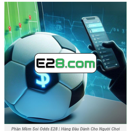
Phần Mềm Soi Odds E28 | Hàng Đầu Dành Cho Người Chơi