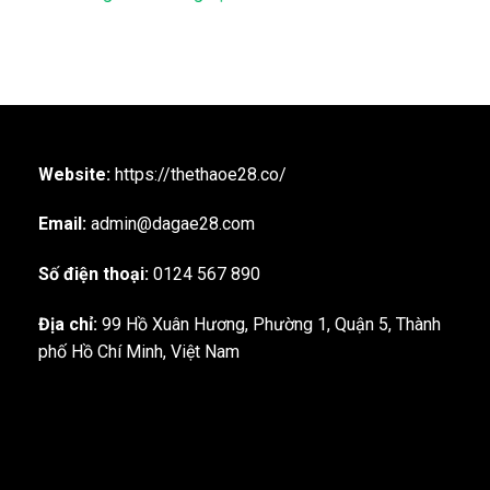
Website:
https://thethaoe28.co/
Email:
admin@dagae28.com
Số điện thoại:
0124 567 890
Địa chỉ:
99 Hồ Xuân Hương, Phường 1, Quận 5, Thành
phố Hồ Chí Minh, Việt Nam