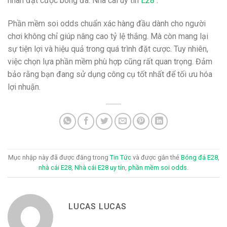
nhân đặt cược bóng đá. Nhà cái uy tín
E28
.
Phần mềm soi odds chuẩn xác hàng đầu dành cho người
chơi không chỉ giúp nâng cao tỷ lệ thắng. Mà còn mang lại
sự tiện lợi và hiệu quả trong quá trình đặt cược. Tuy nhiên,
việc chọn lựa phần mềm phù hợp cũng rất quan trọng. Đảm
bảo rằng bạn đang sử dụng công cụ tốt nhất để tối ưu hóa
lợi nhuận.
Mục nhập này đã được đăng trong
Tin Tức
và được gắn thẻ
Bóng đá E28
,
nhà cái E28
,
Nhà cái E28 uy tín
,
phần mềm soi odds
.
LUCAS LUCAS