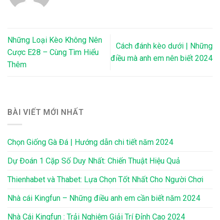
Những Loại Kèo Không Nên
Cách đánh kèo dưới | Những
Cược E28 – Cùng Tìm Hiểu
điều mà anh em nên biết 2024
Thêm
BÀI VIẾT MỚI NHẤT
Chọn Giống Gà Đá | Hướng dẫn chi tiết năm 2024
Dự Đoán 1 Cặp Số Duy Nhất: Chiến Thuật Hiệu Quả
Thienhabet và Thabet: Lựa Chọn Tốt Nhất Cho Người Chơi
Nhà cái Kingfun – Những điều anh em cần biết năm 2024
Nhà Cái Kingfun : Trải Nghiệm Giải Trí Đỉnh Cao 2024