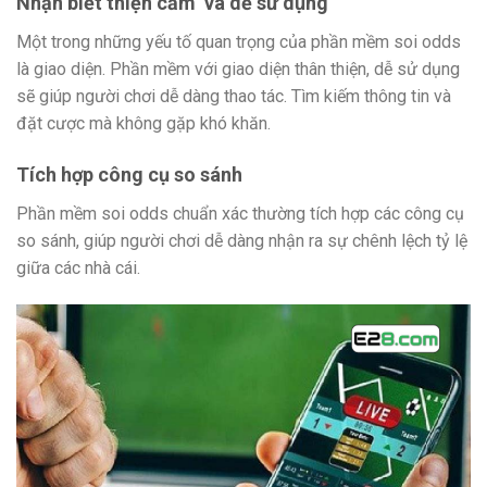
Nhận biết thiện cảm và dễ sử dụng
Một trong những yếu tố quan trọng của phần mềm soi odds
là giao diện. Phần mềm với giao diện thân thiện, dễ sử dụng
sẽ giúp người chơi dễ dàng thao tác. Tìm kiếm thông tin và
đặt cược mà không gặp khó khăn.
Tích hợp công cụ so sánh
Phần mềm soi odds chuẩn xác thường tích hợp các công cụ
so sánh, giúp người chơi dễ dàng nhận ra sự chênh lệch tỷ lệ
giữa các nhà cái.