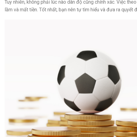
Tuy nhiên, không phải lúc nào dân độ cũng chính xác. Việc the
lầm và mất tiền. Tốt nhất, bạn nên tự tìm hiểu và đưa ra quyết đ