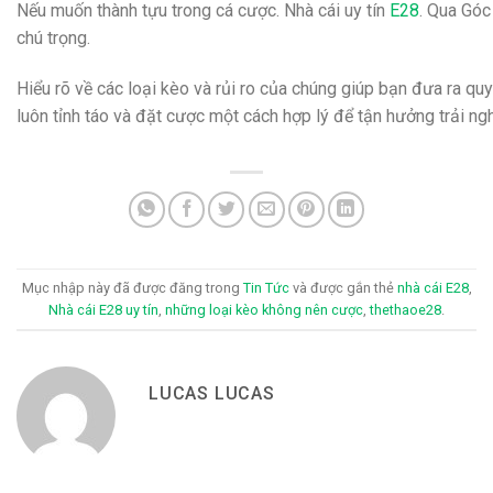
Nếu muốn thành tựu trong cá cược. Nhà cái uy tín
E28
. Qua Góc
chú trọng.
Hiểu rõ về các loại kèo và rủi ro của chúng giúp bạn đưa ra qu
luôn tỉnh táo và đặt cược một cách hợp lý để tận hưởng trải ngh
Mục nhập này đã được đăng trong
Tin Tức
và được gắn thẻ
nhà cái E28
,
Nhà cái E28 uy tín
,
những loại kèo không nên cược
,
thethaoe28
.
LUCAS LUCAS