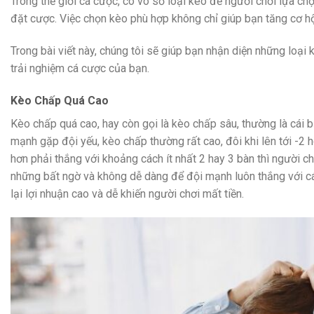
Trong thế giới cá cược, có vô số loại kèo để người chơi lựa ch
đặt cược. Việc chọn kèo phù hợp không chỉ giúp bạn tăng cơ hội
Trong bài viết này, chúng tôi sẽ giúp bạn nhận diện những loại
trải nghiệm cá cược của bạn.
Kèo Chấp Quá Cao
Kèo chấp quá cao, hay còn gọi là kèo chấp sâu, thường là cái 
mạnh gặp đội yếu, kèo chấp thường rất cao, đôi khi lên tới -2
hơn phải thắng với khoảng cách ít nhất 2 hay 3 bàn thì người c
những bất ngờ và không dễ dàng để đội mạnh luôn thắng với cá
lại lợi nhuận cao và dễ khiến người chơi mất tiền.