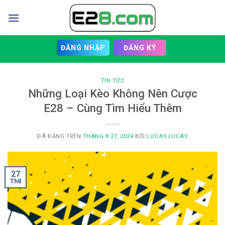
ĐĂNG NHẬP
ĐĂNG KÝ
TIN TỨC
Những Loại Kèo Không Nên Cược
E28 – Cùng Tìm Hiểu Thêm
ĐÃ ĐĂNG TRÊN
THÁNG 8 27, 2024
BỞI
LUCAS LUCAS
27
Th8