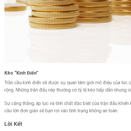
Kèo “Kinh Điển”
Trần cầu kinh điển sẽ được sự quan tâm giới mô điệu của túc c
rộng. Những trận đấu này thường có tỷ lệ kèo hấp dẫn nhưng c
Sự căng thẳng, áp lực và tính chất đặc biệt của trận đấu khiến
cầu lớn đơn giản sẽ bạn rơi vào tình trạng không an toàn.
Lời Kết