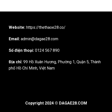
Website:
https://thethaoe28.co/
Email:
admin@dagae28.com
Số điện thoại:
0124 567 890
Địa chỉ:
99 Hồ Xuân Hương, Phường 1, Quận 5, Thành
phố Hồ Chí Minh, Việt Nam
Copyright 2024 © DAGAE28.COM