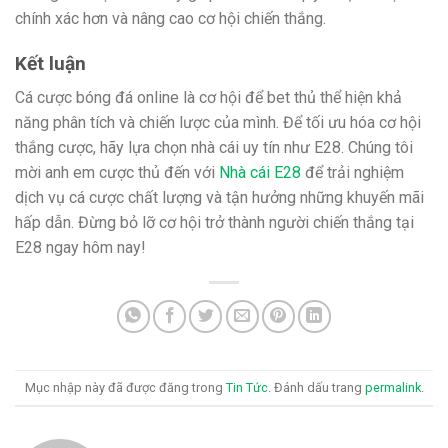
chính xác hơn và nâng cao cơ hội chiến thắng.
Kết luận
Cá cược bóng đá online là cơ hội để bet thủ thể hiện khả
năng phân tích và chiến lược của mình. Để tối ưu hóa cơ hội
thắng cược, hãy lựa chọn nhà cái uy tín như E28. Chúng tôi
mời anh em cược thủ đến với
Nhà cái E28
để trải nghiệm
dịch vụ cá cược chất lượng và tận hưởng những khuyến mãi
hấp dẫn. Đừng bỏ lỡ cơ hội trở thành người chiến thắng tại
E28 ngay hôm nay!
Mục nhập này đã được đăng trong
Tin Tức
. Đánh dấu trang
permalink
.