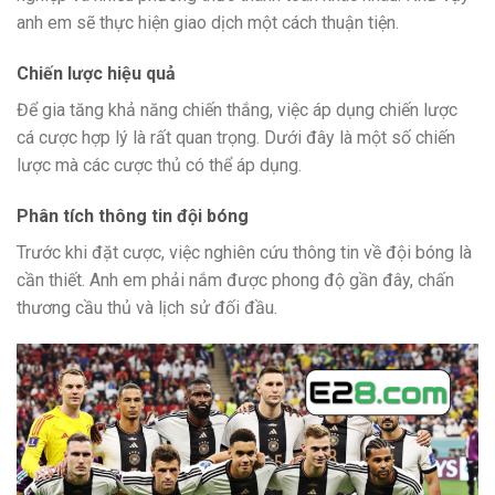
anh em sẽ thực hiện giao dịch một cách thuận tiện.
Chiến lược hiệu quả
Để gia tăng khả năng chiến thắng, việc áp dụng chiến lược
cá cược hợp lý là rất quan trọng. Dưới đây là một số chiến
lược mà các cược thủ có thể áp dụng.
Phân tích thông tin đội bóng
Trước khi đặt cược, việc nghiên cứu thông tin về đội bóng là
cần thiết. Anh em phải nắm được phong độ gần đây, chấn
thương cầu thủ và lịch sử đối đầu.