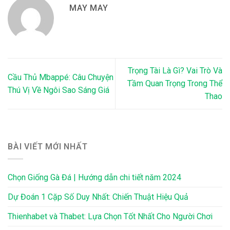
MAY MAY
Trọng Tài Là Gì? Vai Trò Và
Cầu Thủ Mbappé: Câu Chuyện
Tầm Quan Trọng Trong Thể
Thú Vị Về Ngôi Sao Sáng Giá
Thao
BÀI VIẾT MỚI NHẤT
Chọn Giống Gà Đá | Hướng dẫn chi tiết năm 2024
Dự Đoán 1 Cặp Số Duy Nhất: Chiến Thuật Hiệu Quả
Thienhabet và Thabet: Lựa Chọn Tốt Nhất Cho Người Chơi