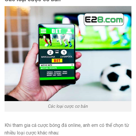
Các loại cược cơ bản
Khi tham gia cá cược bóng đá online, anh em có thể chọn từ
nhiều loại cược khác nhau: