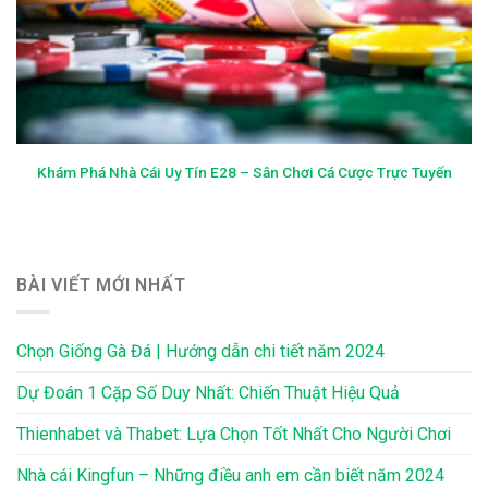
Khám Phá Nhà Cái Uy Tín E28 – Sân Chơi Cá Cược Trực Tuyến
BÀI VIẾT MỚI NHẤT
Chọn Giống Gà Đá | Hướng dẫn chi tiết năm 2024
Dự Đoán 1 Cặp Số Duy Nhất: Chiến Thuật Hiệu Quả
Thienhabet và Thabet: Lựa Chọn Tốt Nhất Cho Người Chơi
Nhà cái Kingfun – Những điều anh em cần biết năm 2024