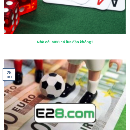
Nhà cái M88 có lừa đảo không?
25
Th7