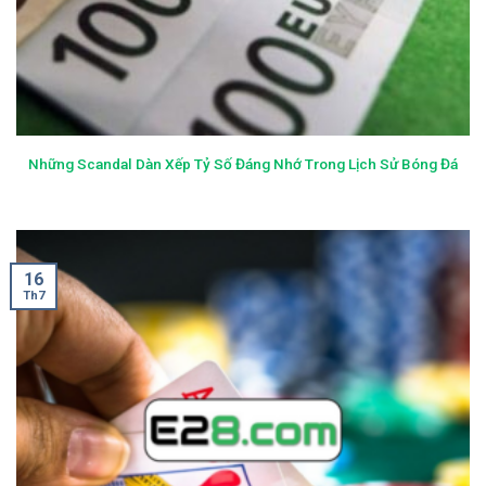
Những Scandal Dàn Xếp Tỷ Số Đáng Nhớ Trong Lịch Sử Bóng Đá
16
Th7