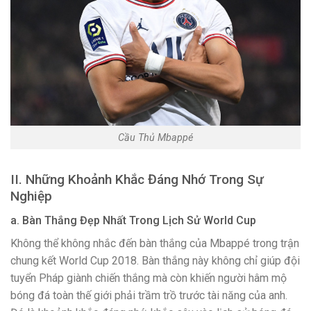
Cầu Thủ Mbappé
II. Những Khoảnh Khắc Đáng Nhớ Trong Sự
Nghiệp
a. Bàn Thắng Đẹp Nhất Trong Lịch Sử World Cup
Không thể không nhắc đến bàn thắng của Mbappé trong trận
chung kết World Cup 2018. Bàn thắng này không chỉ giúp đội
tuyển Pháp giành chiến thắng mà còn khiến người hâm mộ
bóng đá toàn thế giới phải trầm trồ trước tài năng của anh.