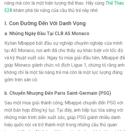
năng mà còn là một hiện tượng thể thao. Hãy cùng
Thể Thao
E28
khám phá tài năng của cầu thủ trẻ này nhé.
I. Con Đường Đến Với Danh Vọng
a. Những Ngày Đầu Tại CLB AS Monaco
Kylian Mbappé bắt đầu sự nghiệp chuyên nghiệp của mình
tại AS Monaco, nơi anh đã cho thấy sự khác biệt với tốc độ
và kỹ thuật xuất sắc. Ngay từ mùa giải đầu tiên, Mbappé đã
giúp Monaco giành chức vô địch Ligue 1, chứng tỏ rằng anh
không chỉ là một tài năng trẻ mà còn là một lực lượng đáng
gờm trên sân cỏ.
b. Chuyển Nhượng Đến Paris Saint-Germain (PSG)
Sau một mùa giải thành công, Mbappé chuyển đến PSG với
một bản hợp đồng kỷ lục. Tại đây, anh tiếp tục tỏa sáng với
những màn trình diễn xuất sắc, giúp PSG giành nhiều danh
hiệu quốc nội và trở thành một trong những cầu thủ quan