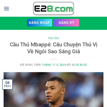
ĐĂNG NHẬP
ĐĂNG KÝ
TIN TỨC
Cầu Thủ Mbappé: Câu Chuyện Thú Vị
Về Ngôi Sao Sáng Giá
ĐÃ ĐĂNG TRÊN
THÁNG 11 4, 2024
BỞI
BLUE BLUE
04
Th11