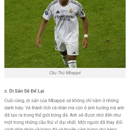
Cầu Thủ Mbappé
c. Di Sản Sẽ Để Lại
Cuối cùng, di sản của Mbappé sẽ không chỉ nằm ở những
danh hiệu. Và thành tích cá nhân mà còn ở ảnh hưởng mà anh
đã tạo ra trong thế giới bóng đá. Anh sẽ được nhớ đến như
một trong những cầu thủ vĩ đại nhất. Một người đã thay đổi
cách nhìn nhận về bóng đá và truyền cảm hứng cho hàng