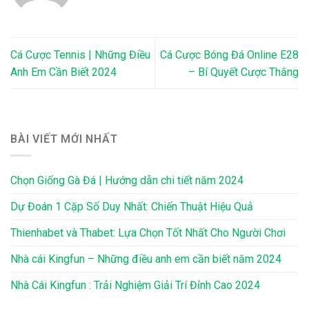
Cá Cược Tennis | Những Điều
Cá Cược Bóng Đá Online E28
Anh Em Cần Biết 2024
– Bí Quyết Cược Thắng
BÀI VIẾT MỚI NHẤT
Chọn Giống Gà Đá | Hướng dẫn chi tiết năm 2024
Dự Đoán 1 Cặp Số Duy Nhất: Chiến Thuật Hiệu Quả
Thienhabet và Thabet: Lựa Chọn Tốt Nhất Cho Người Chơi
Nhà cái Kingfun – Những điều anh em cần biết năm 2024
Nhà Cái Kingfun : Trải Nghiệm Giải Trí Đỉnh Cao 2024