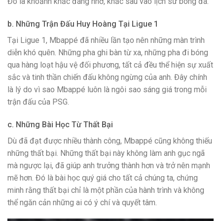
Đó là khoảnh khắc đáng nhớ, khắc sâu vào lịch sử bóng đá.
b. Những Trận Đấu Huy Hoàng Tại Ligue 1
Tại Ligue 1, Mbappé đã nhiều lần tạo nên những màn trình
diễn khó quên. Những pha ghi bàn từ xa, những pha đi bóng
qua hàng loạt hậu vệ đối phương, tất cả đều thể hiện sự xuất
sắc và tinh thần chiến đấu không ngừng của anh. Đây chính
là lý do vì sao Mbappé luôn là ngôi sao sáng giá trong mỗi
trận đấu của PSG.
c. Những Bài Học Từ Thất Bại
Dù đã đạt được nhiều thành công, Mbappé cũng không thiếu
những thất bại. Những thất bại này không làm anh gục ngã
mà ngược lại, đã giúp anh trưởng thành hơn và trở nên mạnh
mẽ hơn. Đó là bài học quý giá cho tất cả chúng ta, chứng
minh rằng thất bại chỉ là một phần của hành trình và không
thể ngăn cản những ai có ý chí và quyết tâm.