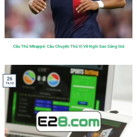
Cầu Thủ Mbappé: Câu Chuyện Thú Vị Về Ngôi Sao Sáng Giá
26
Th10