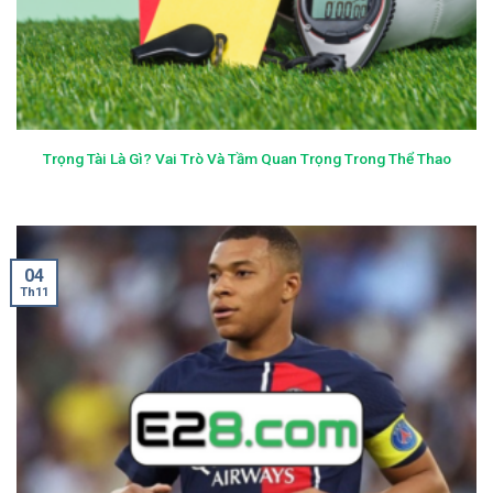
Trọng Tài Là Gì? Vai Trò Và Tầm Quan Trọng Trong Thể Thao
04
Th11