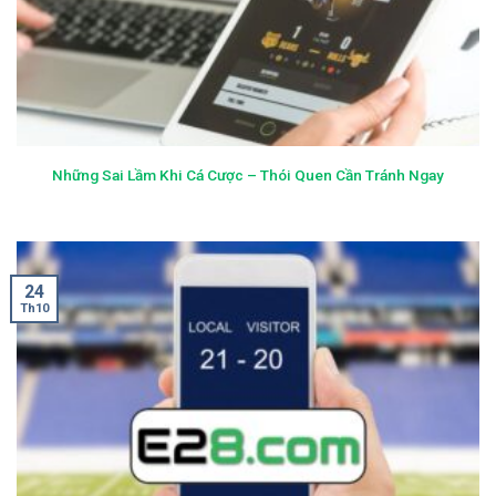
Những Sai Lầm Khi Cá Cược – Thói Quen Cần Tránh Ngay
24
Th10