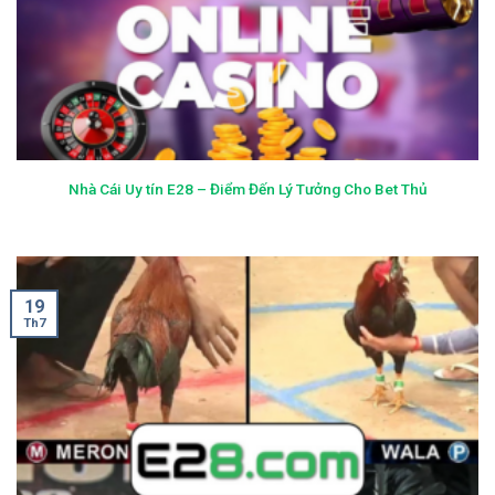
Nhà Cái Uy tín E28 – Điểm Đến Lý Tưởng Cho Bet Thủ
19
Th7