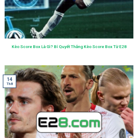
Kèo Score Box Là Gì? Bí Quyết Thắng Kèo Score Box Từ E28
14
Th8