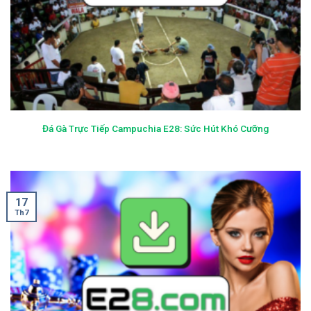
Đá Gà Trực Tiếp Campuchia E28: Sức Hút Khó Cưỡng
17
Th7