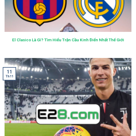
El Clasico Là Gì? Tìm Hiểu Trận Cầu Kinh Điển Nhất Thế Giới
11
Th11