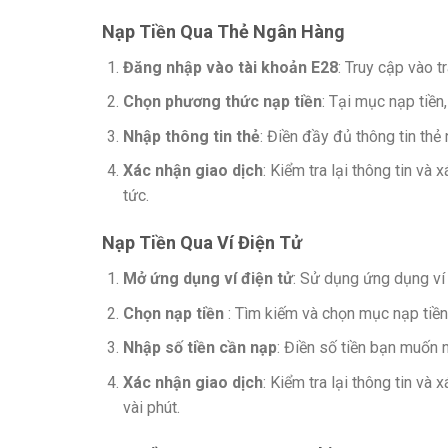
Nạp Tiền Qua Thẻ Ngân Hàng
Đăng nhập vào tài khoản E28
: Truy cập vào 
Chọn phương thức nạp tiền
: Tại mục nạp tiề
Nhập thông tin thẻ
: Điền đầy đủ thông tin th
Xác nhận giao dịch
: Kiểm tra lại thông tin và
tức.
Nạp Tiền Qua Ví Điện Tử
Mở ứng dụng ví điện tử
: Sử dụng ứng dụng ví
Chọn nạp tiền
: Tìm kiếm và chọn mục nạp tiền
Nhập số tiền cần nạp
: Điền số tiền bạn muốn 
Xác nhận giao dịch
: Kiểm tra lại thông tin và
vài phút.