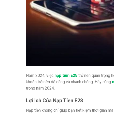
Năm 2024, việc
nạp tiền E28
trở nên quan trọng hơ
khoản trở nên dễ dàng và nhanh chóng. Hãy cùng
n
trong năm 2024.
Lợi Ích Của Nạp Tiền E28
Nạp tiền không chỉ giúp bạn tiết kiệm thời gian mà