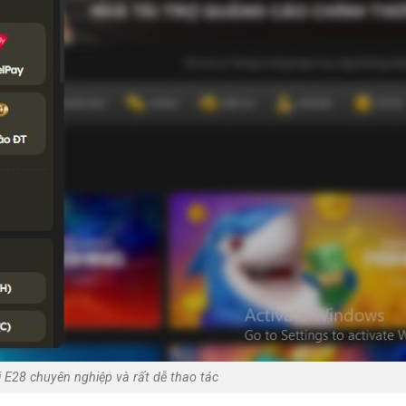
ại E28 chuyên nghiệp và rất dễ thao tác