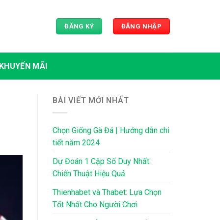
ĐĂNG KÝ
ĐĂNG NHẬP
KHUYẾN MÃI
BÀI VIẾT MỚI NHẤT
Chọn Giống Gà Đá | Hướng dẫn chi
tiết năm 2024
Dự Đoán 1 Cặp Số Duy Nhất:
Chiến Thuật Hiệu Quả
Thienhabet và Thabet: Lựa Chọn
Tốt Nhất Cho Người Chơi