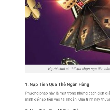
Người chơi có thể lựa chọn nạp tiền bằ
1. Nạp Tiền Qua Thẻ Ngân Hàng
Phương pháp này là một trong những cách đơn giản 
mình để nạp tiền vào tài khoản. Quá trình này thườn