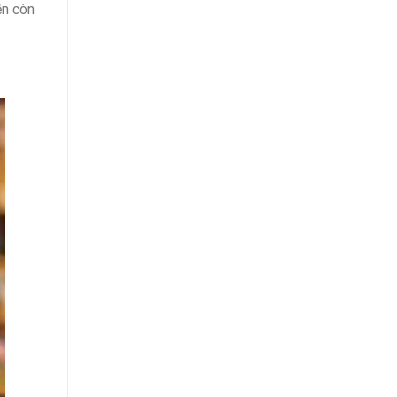
ền còn