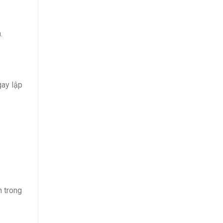
.
gay lập
n trong