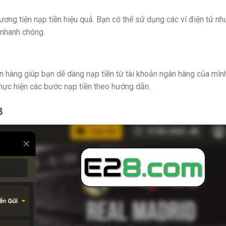
ương tiện nạp tiền hiệu quả. Bạn có thể sử dụng các ví điện tử nh
nhanh chóng.
ân hàng giúp bạn dễ dàng nạp tiền từ tài khoản ngân hàng của mìn
thực hiện các bước nạp tiền theo hướng dẫn.
8