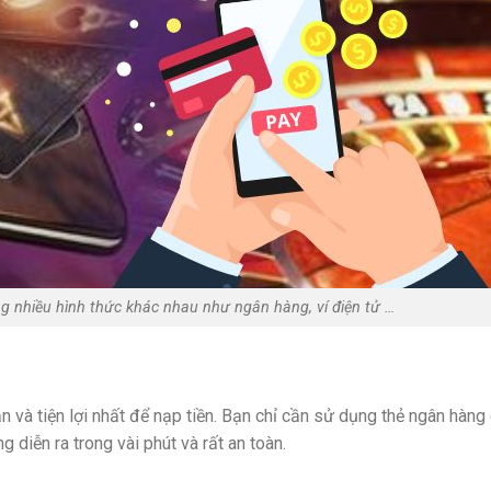
ng nhiều hình thức khác nhau như ngân hàng, ví điện tử …
và tiện lợi nhất để nạp tiền. Bạn chỉ cần sử dụng thẻ ngân hàng
g diễn ra trong vài phút và rất an toàn.