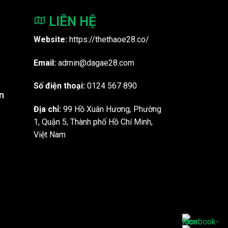
LIÊN HỆ
Website:
https://thethaoe28.co/
Email:
admin@dagae28.com
Số điện thoại:
0124 567 890
n
Địa chỉ:
99 Hồ Xuân Hương, Phường
1, Quận 5, Thành phố Hồ Chí Minh,
Việt Nam