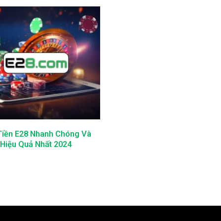
Tiền E28 Nhanh Chóng Và
Hiệu Quả Nhất 2024