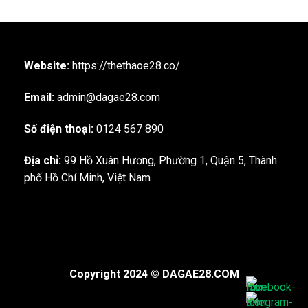
Website:
https://thethaoe28.co/
Email:
admin@dagae28.com
Số điện thoại:
0124 567 890
Địa chỉ:
99 Hồ Xuân Hương, Phường 1, Quận 5, Thành
phố Hồ Chí Minh, Việt Nam
Copyright 2024 © DAGAE28.COM