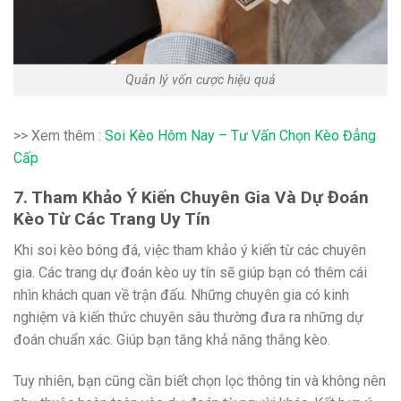
Quản lý vốn cược hiệu quả
>> Xem thêm :
Soi Kèo Hôm Nay – Tư Vấn Chọn Kèo Đẳng
Cấp
7. Tham Khảo Ý Kiến Chuyên Gia Và Dự Đoán
Kèo Từ Các Trang Uy Tín
Khi soi kèo bóng đá, việc tham khảo ý kiến từ các chuyên
gia. Các trang dự đoán kèo uy tín sẽ giúp bạn có thêm cái
nhìn khách quan về trận đấu. Những chuyên gia có kinh
nghiệm và kiến thức chuyên sâu thường đưa ra những dự
đoán chuẩn xác. Giúp bạn tăng khả năng thắng kèo.
Tuy nhiên, bạn cũng cần biết chọn lọc thông tin và không nên