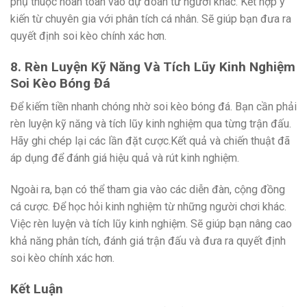
phụ thuộc hoàn toàn vào dự đoán từ người khác. Kết hợp ý
kiến từ chuyên gia với phân tích cá nhân. Sẽ giúp bạn đưa ra
quyết định soi kèo chính xác hơn.
8. Rèn Luyện Kỹ Năng Và Tích Lũy Kinh Nghiệm
Soi Kèo Bóng Đá
Để kiếm tiền nhanh chóng nhờ soi kèo bóng đá. Bạn cần phải
rèn luyện kỹ năng và tích lũy kinh nghiệm qua từng trận đấu.
Hãy ghi chép lại các lần đặt cược.Kết quả và chiến thuật đã
áp dụng để đánh giá hiệu quả và rút kinh nghiệm.
Ngoài ra, bạn có thể tham gia vào các diễn đàn, cộng đồng
cá cược. Để học hỏi kinh nghiệm từ những người chơi khác.
Việc rèn luyện và tích lũy kinh nghiệm. Sẽ giúp bạn nâng cao
khả năng phân tích, đánh giá trận đấu và đưa ra quyết định
soi kèo chính xác hơn.
Kết Luận