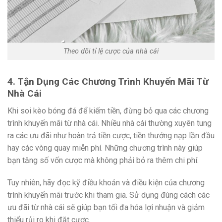
Theo dõi tỉ lệ cược của nhà cái
4. Tận Dụng Các Chương Trình Khuyến Mãi Từ
Nhà Cái
Khi soi kèo bóng đá để kiếm tiền, đừng bỏ qua các chương
trình khuyến mãi từ nhà cái. Nhiều nhà cái thường xuyên tung
ra các ưu đãi như hoàn trả tiền cược, tiền thưởng nạp lần đầu
hay các vòng quay miễn phí. Những chương trình này giúp
bạn tăng số vốn cược mà không phải bỏ ra thêm chi phí.
Tuy nhiên, hãy đọc kỹ điều khoản và điều kiện của chương
trình khuyến mãi trước khi tham gia. Sử dụng đúng cách các
ưu đãi từ nhà cái sẽ giúp bạn tối đa hóa lợi nhuận và giảm
thiểu rủi ro khi đặt cược.