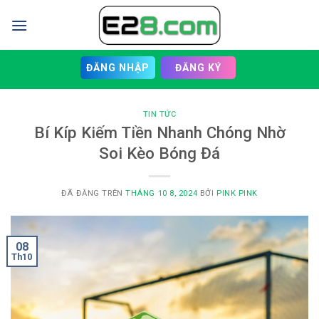
ĐĂNG NHẬP
ĐĂNG KÝ
TIN TỨC
Bí Kíp Kiếm Tiền Nhanh Chóng Nhờ
Soi Kèo Bóng Đá
ĐÃ ĐĂNG TRÊN
THÁNG 10 8, 2024
BỞI
PINK PINK
08
Th10