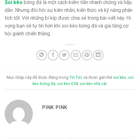
Soi kèo
bóng đá là một cách kiếm tiền nhanh chóng và hấp
dẫn. Nhưng đòi hỏi sự kiên nhẫn, kiến thức và kỹ năng phân
tích tốt. Với những bí kíp được chia sẻ trong bài viết này. Hi
vọng bạn sẽ tự tin hơn khi soi kèo bóng đá và gia tăng cơ
hội giành chiến thắng.
Mục nhập này đã được đăng trong
Tin Tức
và được gắn thẻ
soi kèo
,
soi
kèo bóng đá
,
soi kèo E28
,
soi kèo nhà cái
.
PINK PINK