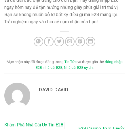
và ưu đãi đặc biệt đang chờ đón bạn. Hãy đăng nhập E28
ngay hôm nay để tận hưởng những giây phút giải trí thú vị.
Bạn sẽ không muốn bỏ lỡ bất kỳ điều gì mà E28 mang lại.
Trải nghiệm ngay và chia sẻ cảm nhận của bạn!
Mục nhập này đã được đăng trong
Tin Tức
và được gắn thẻ
đăng nhập
E28
,
nhà cái E28
,
Nhà cái E28 uy tín
.
DAVID DAVID
Khám Phá Nhà Cái Uy Tín E28
E28 Casino Trực Tuyến: