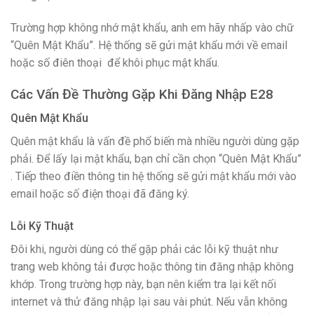
Trường hợp không nhớ mật khẩu, anh em hãy nhấp vào chữ
“Quên Mật Khẩu”. Hệ thống sẽ gửi mật khẩu mới về email
hoặc số điên thoại để khôi phục mật khẩu.
Các Vấn Đề Thường Gặp Khi Đăng Nhập E28
Quên Mật Khẩu
Quên mật khẩu là vấn đề phổ biến mà nhiều người dùng gặp
phải. Để lấy lại mật khẩu, bạn chỉ cần chọn “Quên Mật Khẩu”
. Tiếp theo điền thông tin hệ thống sẽ gửi mật khẩu mới vào
email hoặc số điện thoại đã đăng ký.
Lỗi Kỹ Thuật
Đôi khi, người dùng có thể gặp phải các lỗi kỹ thuật như
trang web không tải được hoặc thông tin đăng nhập không
khớp. Trong trường hợp này, bạn nên kiểm tra lại kết nối
internet và thử đăng nhập lại sau vài phút. Nếu vẫn không