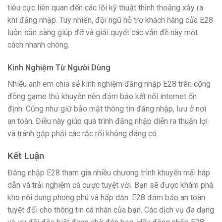
tiêu cực liên quan đến các lỗi kỹ thuật thỉnh thoảng xảy ra
khi đăng nhập. Tuy nhiên, đội ngũ hỗ trợ khách hàng của E28
luôn sẵn sàng giúp đỡ và giải quyết các vấn đề này một
cách nhanh chóng.
Kinh Nghiệm Từ Người Dùng
Nhiều anh em chia sẻ kinh nghiệm đăng nhập E28 trên cộng
đồng game thủ khuyên nên đảm bảo kết nối internet ổn
định. Cũng như giữ bảo mật thông tin đăng nhập, lưu ở nơi
an toàn. Điều này giúp quá trình đăng nhập diễn ra thuận lợi
và tránh gặp phải các rắc rối không đáng có.
Kết Luận
Đăng nhập E28 tham gia nhiều chương trình khuyến mãi háp
dẫn và trải nghiệm cá cược tuyệt vời. Bạn sẽ được khám phá
kho nội dung phong phú và hấp dẫn. E28 đảm bảo an toàn
tuyệt đối cho thông tin cá nhân của bạn. Các dịch vụ đa dạng