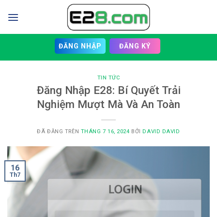
ĐĂNG NHẬP
ĐĂNG KÝ
TIN TỨC
Đăng Nhập E28: Bí Quyết Trải
Nghiệm Mượt Mà Và An Toàn
ĐÃ ĐĂNG TRÊN
THÁNG 7 16, 2024
BỞI
DAVID DAVID
16
Th7