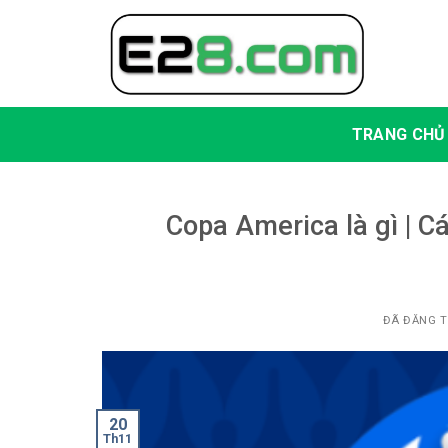
TRANG CHỦ
Copa America là gì | C
ĐÃ ĐĂNG 
20
Th11