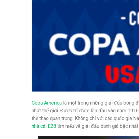
Copa America
là một trong những giải đấu bóng đá
nhất thế giới. Được tổ chức lần đầu vào năm 1916,
thể thao quan trọng. Không chỉ với các quốc gia
nhà cái E28
tìm hiểu về giải đấu danh giá bậc nhất 