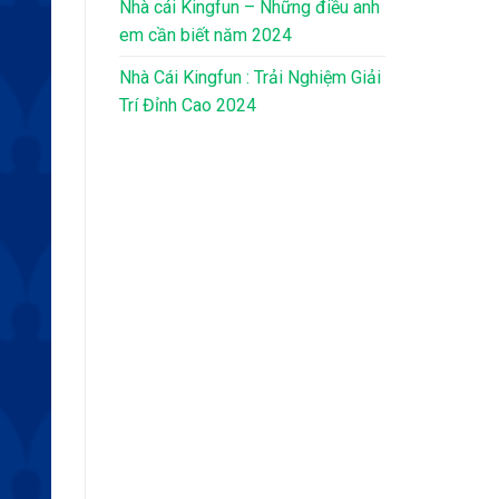
Nhà cái Kingfun – Những điều anh
em cần biết năm 2024
Nhà Cái Kingfun : Trải Nghiệm Giải
Trí Đỉnh Cao 2024