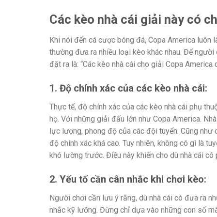
Các kèo nhà cái giải này có c
Khi nói đến cá cược bóng đá, Copa America luôn l
thường đưa ra nhiều loại kèo khác nhau. Để người 
đặt ra là: “Các kèo nhà cái cho giải Copa America
1. Độ chính xác của các kèo nhà cái:
Thực tế, độ chính xác của các kèo nhà cái phụ thu
họ. Với những giải đấu lớn như Copa America. Nhà c
lực lượng, phong độ của các đội tuyển. Cũng như cá
độ chính xác khá cao. Tuy nhiên, không có gì là tu
khó lường trước. Điều này khiến cho dù nhà cái có 
2. Yếu tố cần cân nhắc khi chơi kèo:
Người chơi cần lưu ý rằng, dù nhà cái có đưa ra n
nhắc kỹ lưỡng. Đừng chỉ dựa vào những con số mà n