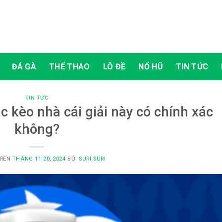
ĐÁ GÀ
THỂ THAO
LÔ ĐỀ
NỔ HŨ
TIN TỨC
TIN TỨC
ác kèo nhà cái giải này có chính xác
không?
TRÊN
THÁNG 11 20, 2024
BỞI
SURI SURI