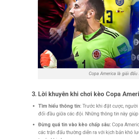
Copa America là giải đấu 
3. Lời khuyên khi chơi kèo Copa Ameri
Tìm hiểu thông tin:
Trước khi đặt cược, người 
đối đầu giữa các đội. Những thông tin này giúp
Đừng quá tin vào kèo chấp sâu:
Copa America 
các trận đấu thường diễn ra với kịch bản khó lư