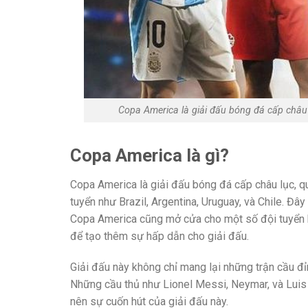
Copa America là giải đấu bóng đá cấp châu
Copa America là gì?
Copa America là giải đấu bóng đá cấp châu lục, q
tuyển như Brazil, Argentina, Uruguay, và Chile. Đâ
Copa America cũng mở cửa cho một số đội tuyển k
để tạo thêm sự hấp dẫn cho giải đấu.
Giải đấu này không chỉ mang lại những trận cầu đỉ
Những cầu thủ như Lionel Messi, Neymar, và Luis
nên sự cuốn hút của giải đấu này.