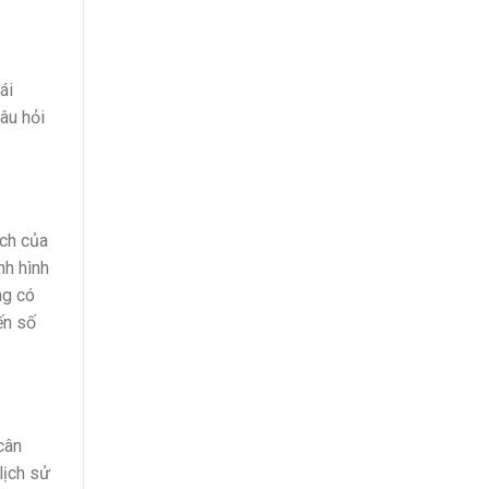
ái
âu hỏi
ích của
nh hình
ng có
ến số
cân
lịch sử