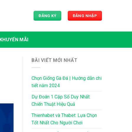
ĐĂNG KÝ
ĐĂNG NHẬP
KHUYẾN MÃI
BÀI VIẾT MỚI NHẤT
Chọn Giống Gà Đá | Hướng dẫn chi
tiết năm 2024
Dự Đoán 1 Cặp Số Duy Nhất:
Chiến Thuật Hiệu Quả
Thienhabet và Thabet: Lựa Chọn
Tốt Nhất Cho Người Chơi