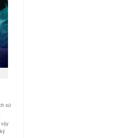
ịch sử
.
ì vậy
 kỹ