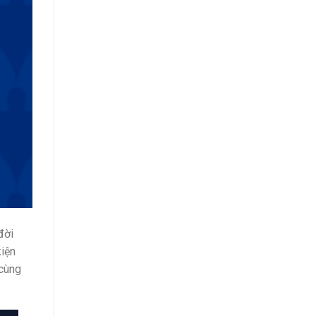
đời
kiện
 cùng