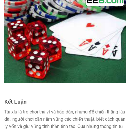
Kết Luận
Tài xỉu là trò chơi thú vị và hấp dẫn, nhưng để chiến thắng lâu
dài, người chơi cần nắm vững các chiến thuật, biết cách quản
lý vốn và giữ vững tinh thần tỉnh táo. Qua những thông tin từ