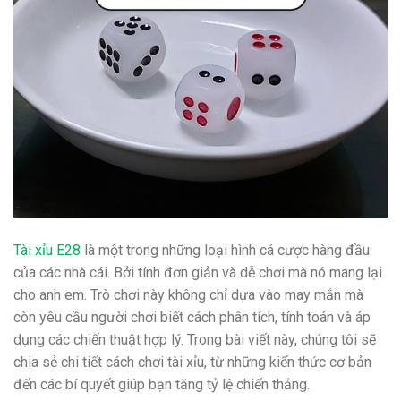
Tài xỉu E28
là một trong những loại hình cá cược hàng đầu
của các nhà cái. Bởi tính đơn giản và dễ chơi mà nó mang lại
cho anh em. Trò chơi này không chỉ dựa vào may mắn mà
còn yêu cầu người chơi biết cách phân tích, tính toán và áp
dụng các chiến thuật hợp lý. Trong bài viết này, chúng tôi sẽ
chia sẻ chi tiết cách chơi tài xỉu, từ những kiến thức cơ bản
đến các bí quyết giúp bạn tăng tỷ lệ chiến thắng.