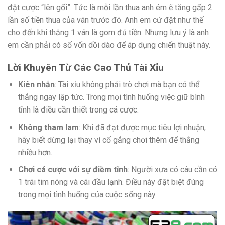
đặt cược “lên gối”. Tức là mỗi lần thua anh ém ẽ tăng gấp 2
lần số tiền thua của ván trước đó. Anh em cứ đặt như thế
cho đến khi thắng 1 ván là gom đủ tiền. Nhưng lưu ý là anh
em cần phải có số vốn dồi dào để áp dụng chiến thuật này.
Lời Khuyên Từ Các Cao Thủ Tài Xỉu
Kiên nhẫn
: Tài xỉu không phải trò chơi mà bạn có thể
thắng ngay lập tức. Trong mọi tình huống việc giữ bình
tĩnh là điều cần thiết trong cá cược.
Không tham lam
: Khi đã đạt được mục tiêu lợi nhuận,
hãy biết dừng lại thay vì cố gắng chơi thêm để thắng
nhiều hơn.
Chơi cá cược với sự điềm tĩnh
: Người xưa có câu cần có
1 trái tim nóng và cái đầu lạnh. Điều này đặt biệt đúng
trong mọi tình huống của cuộc sống này.