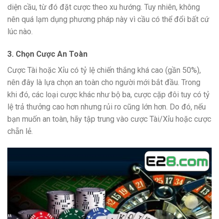
diện cầu, từ đó đặt cược theo xu hướng. Tuy nhiên, không
nên quá lạm dụng phương pháp này vì cầu có thể đổi bất cứ
lúc nào.
3. Chọn Cược An Toàn
Cược Tài hoặc Xỉu có tỷ lệ chiến thắng khá cao (gần 50%),
nên đây là lựa chọn an toàn cho người mới bắt đầu. Trong
khi đó, các loại cược khác như bộ ba, cược cặp đôi tuy có tỷ
lệ trả thưởng cao hơn nhưng rủi ro cũng lớn hơn. Do đó, nếu
bạn muốn an toàn, hãy tập trung vào cược Tài/Xỉu hoặc cược
chẵn lẻ.