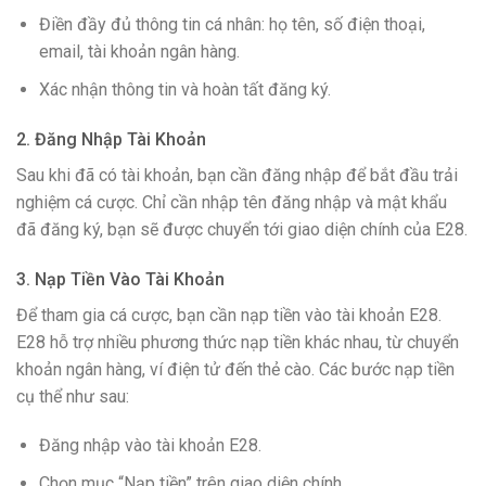
Điền đầy đủ thông tin cá nhân: họ tên, số điện thoại,
email, tài khoản ngân hàng.
Xác nhận thông tin và hoàn tất đăng ký.
2. Đăng Nhập Tài Khoản
Sau khi đã có tài khoản, bạn cần đăng nhập để bắt đầu trải
nghiệm cá cược. Chỉ cần nhập tên đăng nhập và mật khẩu
đã đăng ký, bạn sẽ được chuyển tới giao diện chính của E28.
3. Nạp Tiền Vào Tài Khoản
Để tham gia cá cược, bạn cần nạp tiền vào tài khoản E28.
E28 hỗ trợ nhiều phương thức nạp tiền khác nhau, từ chuyển
khoản ngân hàng, ví điện tử đến thẻ cào. Các bước nạp tiền
cụ thể như sau:
Đăng nhập vào tài khoản E28.
Chọn mục “Nạp tiền” trên giao diện chính.