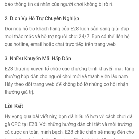
bảo thông tin cá nhân của người chơi không bị rò rỉ.
2. Dịch Vụ Hỗ Trợ Chuyên Nghiệp
Đội ngũ hỗ trợ khách hàng của E28 luôn sẵn sàng giải đáp
mọi thắc mắc và hỗ trợ người chơi 24/7. Bạn có thể liên hệ
qua hotline, email hoặc chat trực tiếp trên trang web.
3. Nhiều Khuyến Mãi Hấp Dẫn
E28 thường xuyên tổ chức các chương trình khuyến mãi, tặng
thưởng hấp dẫn cho người chơi mới và thành viên lâu năm.
Hãy theo dõi trang web để không bỏ lỡ những cơ hội nhận
thưởng giá trị.
Lời Kết
Hy vọng qua bài viết này, bạn đã hiểu rõ hơn về cách chơi đá
gà CPC tại E28. Với những hướng dẫn chi tiết và môi trường
cá cược an toàn, minh bạch, E28 chắc chắn sẽ mang đến cho