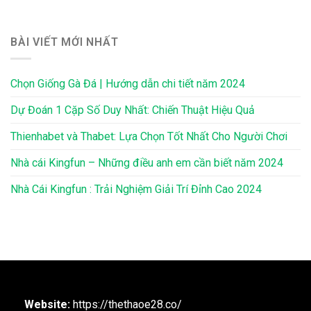
BÀI VIẾT MỚI NHẤT
Chọn Giống Gà Đá | Hướng dẫn chi tiết năm 2024
Dự Đoán 1 Cặp Số Duy Nhất: Chiến Thuật Hiệu Quả
Thienhabet và Thabet: Lựa Chọn Tốt Nhất Cho Người Chơi
Nhà cái Kingfun – Những điều anh em cần biết năm 2024
Nhà Cái Kingfun : Trải Nghiệm Giải Trí Đỉnh Cao 2024
Website:
https://thethaoe28.co/