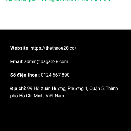
Website:
https://thethaoe28.co/
Email:
admin@dagae28.com
Số điện thoại:
0124 567 890
Địa chỉ:
99 Hồ Xuân Hương, Phường 1, Quận 5, Thành
phố Hồ Chí Minh, Việt Nam