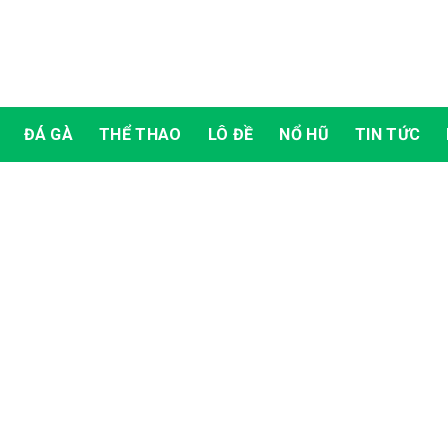
ĐÁ GÀ
THỂ THAO
LÔ ĐỀ
NỔ HŨ
TIN TỨC