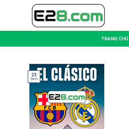
TRANG CHỦ
23
Th11