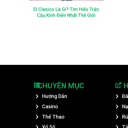
El Clasico Là Gì? Tìm Hiểu Trận
Cầu Kinh Điển Nhất Thế Giới
CHUYÊN MỤC
Hướng Dẫn
Đă
Casino
Nạ
Thể Thao
Rú
Xổ Số
Tả