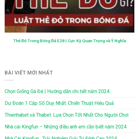
Thẻ Đỏ Trong Bóng Đá E28 | Cực Kỳ Quan Trọng và Ý Nghĩa
BÀI VIẾT MỚI NHẤT
Chọn Giống Gà Đá | Hướng dẫn chi tiết năm 2024
Dự Đoán 1 Cặp Số Duy Nhất: Chiến Thuật Hiệu Quả
Thienhabet và Thabet: Lựa Chọn Tốt Nhất Cho Người Chơi
Nhà cái Kingfun – Những điều anh em cần biết năm 2024
Nhà Cái Kingfun : Trải Nghiệm Giải Trí Đỉnh Cao 2024