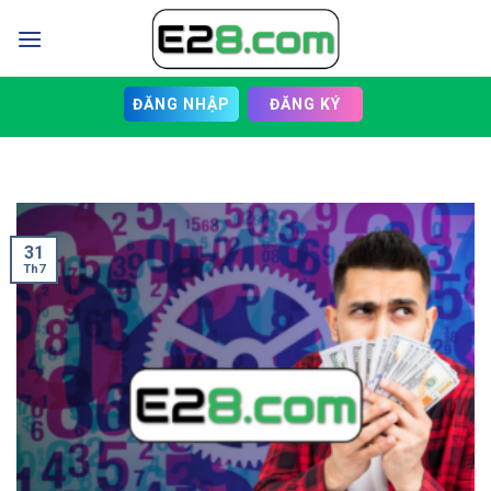
ĐĂNG NHẬP
ĐĂNG KÝ
31
Th7