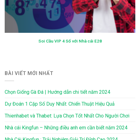
Soi Cầu VIP 4 Số với Nhà cái E28
BÀI VIẾT MỚI NHẤT
Chọn Giống Gà Đá | Hướng dẫn chi tiết năm 2024
Dự Đoán 1 Cặp Số Duy Nhất: Chiến Thuật Hiệu Quả
Thienhabet và Thabet: Lựa Chọn Tốt Nhất Cho Người Chơi
Nhà cái Kingfun – Những điều anh em cần biết năm 2024
Nhà Cái Kingfun : Trải Nghiệm Giải Trí Đỉnh Cao 2024