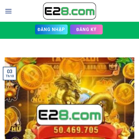
ĐĂNG NHẬP
ĐĂNG KÝ
03
Th10