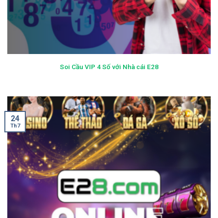
Soi Cầu VIP 4 Số với Nhà cái E28
24
Th7