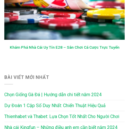
Khám Phá Nhà Cái Uy Tín E28 – Sân Chơi Cá Cược Trực Tuyến
BÀI VIẾT MỚI NHẤT
Chọn Giống Gà Đá | Hướng dẫn chi tiết năm 2024
Dự Đoán 1 Cặp Số Duy Nhất: Chiến Thuật Hiệu Quả
Thienhabet và Thabet: Lựa Chọn Tốt Nhất Cho Người Chơi
Nhà cái Kingfun – Những điều anh em cần biết năm 2024