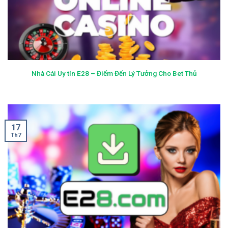
Nhà Cái Uy tín E28 – Điểm Đến Lý Tưởng Cho Bet Thủ
17
Th7