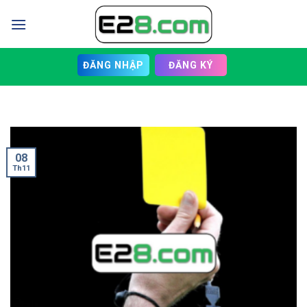
ĐĂNG NHẬP
ĐĂNG KÝ
08
Th11