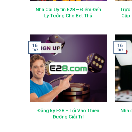
Nhà Cái Uy tín E28 – Điểm Đến
Trực
Lý Tưởng Cho Bet Thủ
Cập 
16
16
Th7
Th7
Đăng ký E28 – Lối Vào Thiên
Nha c
Đường Giải Trí