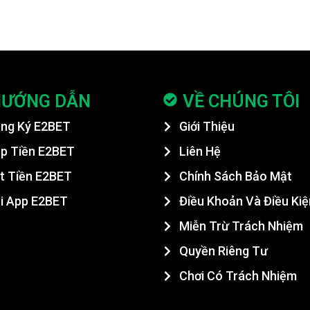
HƯỚNG DẪN
VỀ CHÚNG TÔI
ng Ký E2BET
Giới Thiệu
p Tiền E2BET
Liên Hệ
t Tiền E2BET
Chính Sách Bảo Mật
i App E2BET
Điều Khoản Và Điều Kiệ
Miễn Trừ Trách Nhiệm
Quyền Riêng Tư
Chơi Có Trách Nhiệm