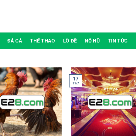
ĐÁ GÀ
THỂ THAO
LÔ ĐỀ
NỔ HŨ
TIN TỨC
17
Th7