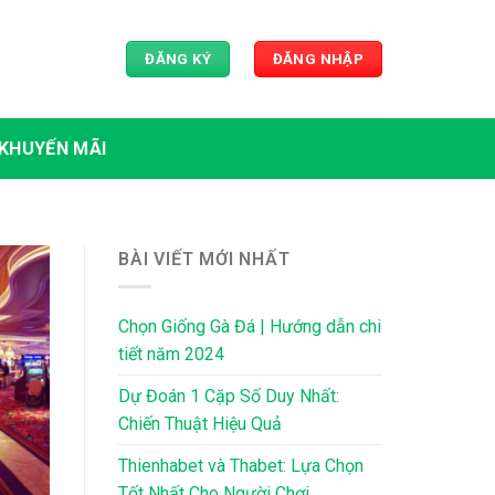
ĐĂNG KÝ
ĐĂNG NHẬP
KHUYẾN MÃI
BÀI VIẾT MỚI NHẤT
Chọn Giống Gà Đá | Hướng dẫn chi
tiết năm 2024
Dự Đoán 1 Cặp Số Duy Nhất:
Chiến Thuật Hiệu Quả
Thienhabet và Thabet: Lựa Chọn
Tốt Nhất Cho Người Chơi