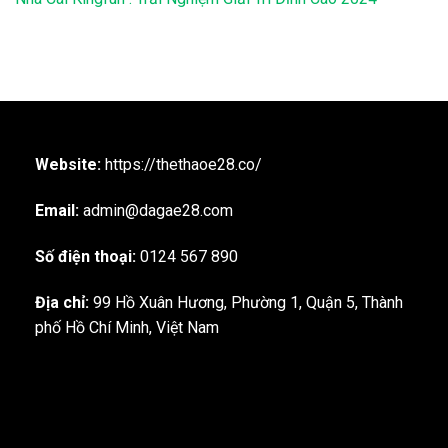
Website:
https://thethaoe28.co/
Email:
admin@dagae28.com
Số điện thoại:
0124 567 890
Địa chỉ:
99 Hồ Xuân Hương, Phường 1, Quận 5, Thành
phố Hồ Chí Minh, Việt Nam