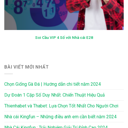
Soi Cầu VIP 4 Số với Nhà cái E28
BÀI VIẾT MỚI NHẤT
Chọn Giống Gà Đá | Hướng dẫn chi tiết năm 2024
Dự Đoán 1 Cặp Số Duy Nhất: Chiến Thuật Hiệu Quả
Thienhabet và Thabet: Lựa Chọn Tốt Nhất Cho Người Chơi
Nhà cái Kingfun – Những điều anh em cần biết năm 2024
Nhà Cái Kingfun : Trải Nghiệm Giải Trí Đỉnh Cao 2024