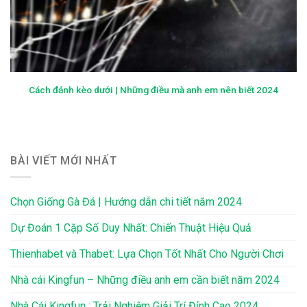
Cách đánh kèo dưới | Những điều mà anh em nên biết 2024
BÀI VIẾT MỚI NHẤT
Chọn Giống Gà Đá | Hướng dẫn chi tiết năm 2024
Dự Đoán 1 Cặp Số Duy Nhất: Chiến Thuật Hiệu Quả
Thienhabet và Thabet: Lựa Chọn Tốt Nhất Cho Người Chơi
Nhà cái Kingfun – Những điều anh em cần biết năm 2024
Nhà Cái Kingfun : Trải Nghiệm Giải Trí Đỉnh Cao 2024