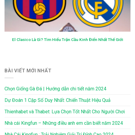
El Clasico Là Gì? Tìm Hiểu Trận Cầu Kinh Điển Nhất Thế Giới
BÀI VIẾT MỚI NHẤT
Chọn Giống Gà Đá | Hướng dẫn chi tiết năm 2024
Dự Đoán 1 Cặp Số Duy Nhất: Chiến Thuật Hiệu Quả
Thienhabet và Thabet: Lựa Chọn Tốt Nhất Cho Người Chơi
Nhà cái Kingfun – Những điều anh em cần biết năm 2024
Nhà Cái Kingfun : Trải Nghiệm Giải Trí Đỉnh Cao 2024