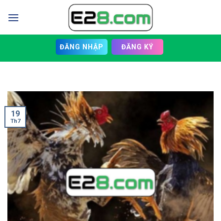
ĐĂNG NHẬP
ĐĂNG KÝ
19
Th7