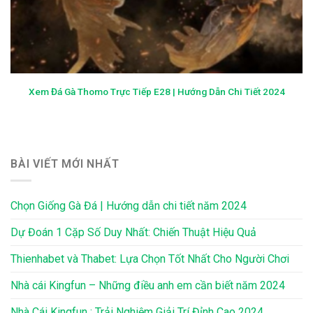
Xem Đá Gà Thomo Trực Tiếp E28 | Hướng Dẫn Chi Tiết 2024
BÀI VIẾT MỚI NHẤT
Chọn Giống Gà Đá | Hướng dẫn chi tiết năm 2024
Dự Đoán 1 Cặp Số Duy Nhất: Chiến Thuật Hiệu Quả
Thienhabet và Thabet: Lựa Chọn Tốt Nhất Cho Người Chơi
Nhà cái Kingfun – Những điều anh em cần biết năm 2024
Nhà Cái Kingfun : Trải Nghiệm Giải Trí Đỉnh Cao 2024