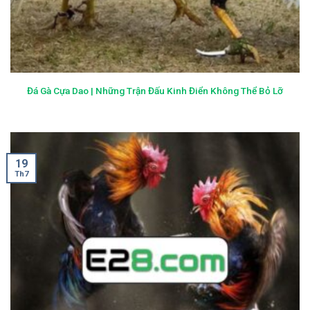
Đá Gà Cựa Dao | Những Trận Đấu Kinh Điển Không Thể Bỏ Lỡ
19
Th7