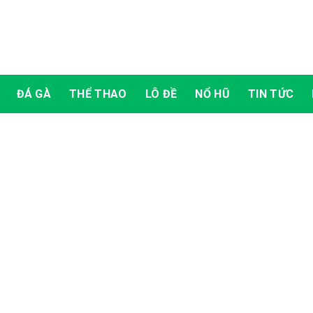
ĐÁ GÀ
THỂ THAO
LÔ ĐỀ
NỔ HŨ
TIN TỨC