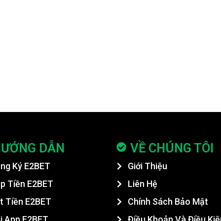
HƯỚNG DẪN
VỀ CHÚNG TÔI
ng Ký E2BET
Giới Thiệu
p Tiền E2BET
Liên Hệ
t Tiền E2BET
Chính Sách Bảo Mật
i App E2BET
Điều Khoản Và Điều Kiệ