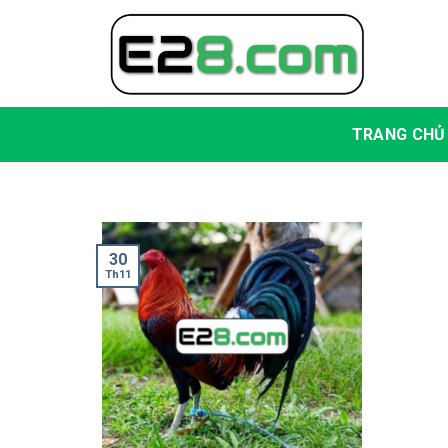
TRANG CHỦ
30
Th11